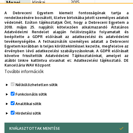
Mezei
klinikai
2015.
orvostudományok
január 30.
Géza
A Debreceni Egyetem kiemelt fontosságúnak tartja a
rendelkezésére bocsátott, illetve birtokába jutott személyes adatok
Koszta
klinikai
2014.
2015. január 26.
védelmét. Ezúton tájékoztatjuk Önt, hogy a Debreceni Egyetem a
orvostudományok
november
György
2018. május 25. napjától kötelezően alkalmazandó Általános
11.
Adatvédelmi Rendelet alapján felülvizsgálta folyamatait és
beépítette a GDPR előírásait az adatkezelési és adatvédelmi
Czuriga
klinikai
2014.
2014. december
tevékenységébe. A felhasználók személyes adatait a Debreceni
Egyetem korábban is teljes körültekintéssel kezelte, megfelelve az
orvostudományok
október 13.
22.
Kovács
érvényben lévő adatkezelési szabályozásoknak. A GDPR előírásait
Katalin
követve frissítettük Adatvédelmi Tájékoztatónkat, amelyet az
alábbi linkre kattintva olvashat el:
Adatkezelési tájékoztató.
DE
Réka
Kancellária WAV Központ
További információk
Nélkülözhetetlen sütik
Legutóbbi frissítés:
2023. 03. 26. 20:02
Funkcionális sütik
Analitikai sütik
Hirdetési sütik
KIVÁLASZTOTTAK MENTÉSE
WITHDRAW CONSENT