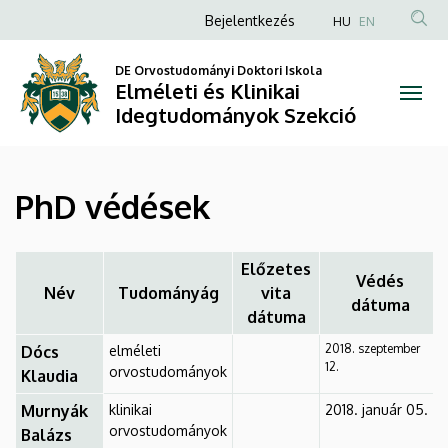
PhD
Ugrás
Anonim
Bejelentkezés
HU
EN
a
Felhasználói
védések
tartalomra
DE Orvostudományi Doktori Iskola
fiók
Elméleti és Klinikai
|
menüje
Idegtudományok Szekció
Elméleti
és
PhD védések
Klinikai
Idegtudományok
Előzetes
Védés
Név
Tudományág
vita
Szekció
dátuma
dátuma
2018. szeptember
Dócs
elméleti
12.
orvostudományok
Klaudia
Murnyák
klinikai
2018. január 05.
orvostudományok
Balázs